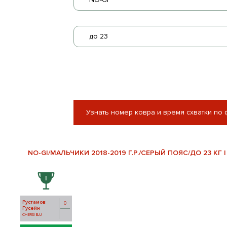
до 23
Узнать номер ковра и время схватки по
NO-GI/МАЛЬЧИКИ 2018-2019 Г.Р./СЕРЫЙ ПОЯС/ДО 23 КГ |
Рустамов
0
Гусейн
CHERSI BJJ