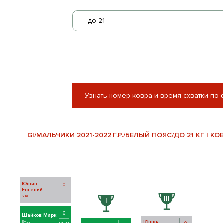
до 21
Узнать номер ковра и время схватки по
GI/МАЛЬЧИКИ 2021-2022 Г.Р./БЕЛЫЙ ПОЯС/ДО 21 КГ | КОВ
Юшин
0
Евгений
SBA
6
Шайков Марк
Юшин
BHJJ
0