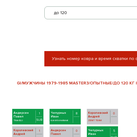
до 120
Узнать номер ковра и время схватки по
GI/МУЖЧИНЫ 1979-1985 MASTER3/ОПЫТНЫЕ/ДО 120 КГ |
Андерсен
Чепурных
Королевский
1
8
0
Павел
Иван
Андрей
SUB
Titan BJJ
icon international
ZENIT TEAM
Королевский
Андерсен
Чепурных
1
0
5
Андрей
Павел
Иван