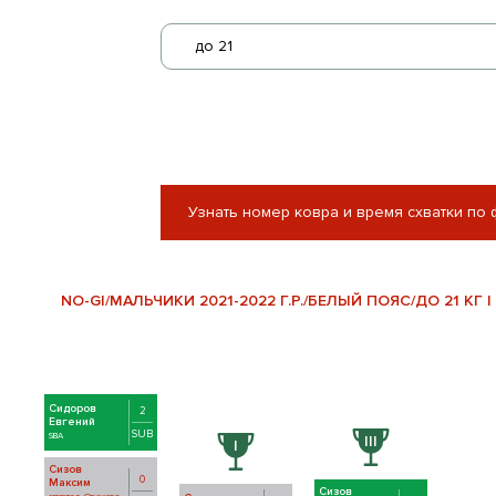
до 21
Узнать номер ковра и время схватки по
NO-GI/МАЛЬЧИКИ 2021-2022 Г.Р./БЕЛЫЙ ПОЯС/ДО 21 КГ |
Сидоров
2
Евгений
SUB
SBA
Сизов
0
Максим
Сизов