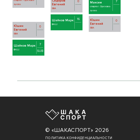
спарта г. Орехово-
Сидоров
0
7
Максим
Евгений
зуево
спарта г. Орехово-
SBA
зуево
16
Юшин
Шайков Марк
0
Евгений
BHJJ
Юшин
0
SBA
Евгений
SBA
7
Шайков Марк
BHJJ
SUB
© «ШАКАСПОРТ» 2026
ПОЛИТИКА КОНФИДЕНЦИАЛЬНОСТИ