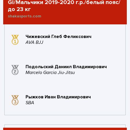
#15
Ludus Odintsovo
12
3
GI/Мальчики 2019-2020 г.р./белый пояс/
баллов
побед
до 23 кг
2
0
1
1
shakasports.com
поражений
золото
серебро
бронза
10
1
1
2
поражений
золото
серебро
бронза
#21
спарта г.
4
2
Чижевский Глеб Феликсович
Орехово-зуево
баллов
побед
#16
BHJJ
11
3
4
AVA BJJ
баллов
побед
поражений
2
0
0
2
поражений
золото
серебро
бронза
1
2
0
Подольский Даниил Владимирович
золото
серебро
бронза
Marcelo Garcia Jiu-Jitsu
#22
Клуб
4
0
Единоборств
баллов
побед
#17
GLADIATOR г.
10
0
ARES
Ноябрьск
баллов
побед
Рыжков Иван Владимирович
SBA
4
0
0
2
0
2
0
0
поражений
золото
серебро
бронза
поражений
золото
серебро
бронза
#23
Titan
3
1
1
#18
Supernova BJJ
10
4