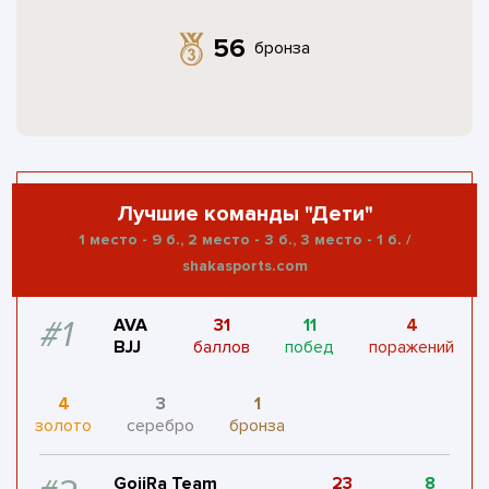
56
бронза
Лучшие команды "Дети"
1 место - 9 б., 2 место - 3 б., 3 место - 1 б. /
shakasports.com
#1
AVA
31
11
4
BJJ
баллов
побед
поражений
4
3
1
золото
серебро
бронза
GojiRa Team
23
8