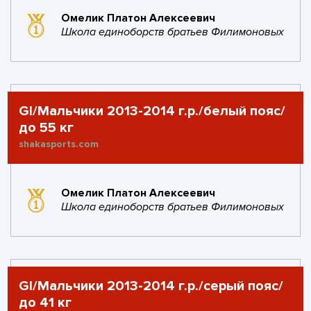
Омелик Платон Алексеевич
#43
UFC
2
2
1
Школа единоборств братьев Филимоновых
GYM
баллов
побед
поражений
0
0
1
золото
серебро
бронза
GI/Мальчики 2013-2014 г.р./белый пояс/
#44
Labour TC
2
1
до 55 кг
баллов
побед
shakasports.com
2
0
0
1
поражений
золото
серебро
бронза
Омелик Платон Алексеевич
Школа единоборств братьев Филимоновых
#45
BEKHOEV TEAM
2
1
баллов
побед
4
0
0
1
GI/Мальчики 2013-2014 г.р./серый пояс/
поражений
золото
серебро
бронза
до 41 кг