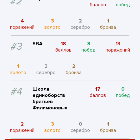
#2
баллов
побед
4
3
2
1
поражений
золото
серебро
бронза
#3
SBA
18
8
13
баллов
побед
поражений
1
3
2
золото
серебро
бронза
#4
Школа
17
0
единоборств
баллов
побед
братьев
Филимоновых
2
3
0
1
поражений
золото
серебро
бронза