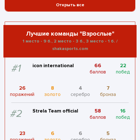
Открыть все
#5
KAYLAS TEAM
16
6
баллов
побед
2
2
2
0
Лучшие команды "Взрослые"
поражений
золото
серебро
бронза
1 место - 9 б., 2 место - 3 б., 3 место - 1 б. /
shakasports.com
#6
Академия
15
6
Грэпплинга
баллов
побед
Мытищи
#1
icon international
66
22
баллов
побед
0
3
0
0
поражений
золото
серебро
бронза
26
8
4
7
поражений
золото
серебро
бронза
#7
Moscow top team
14
5
баллов
побед
#2
Strela Team official
58
16
баллов
побед
3
2
0
2
поражений
золото
серебро
бронза
23
6
6
5
поражений
золото
серебро
бронза