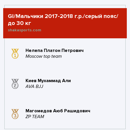
1
0
0
золото
серебро
бронза
GI/Мальчики 2017-2018 г.р./серый пояс/
до 30 кг
#28
AGATE UFC GYM
5
2
shakasports.com
баллов
побед
1
1
0
0
Нелепа Платон Петрович
поражений
золото
серебро
бронза
Moscow top team
#29
Strella team
5
2
oficcial
баллов
побед
Киев Мухаммад Али
AVA BJJ
1
1
0
0
поражений
золото
серебро
бронза
Магомедов Аюб Рашидович
#30
сйеди бжж
5
1
ZP TEAM
баллов
побед