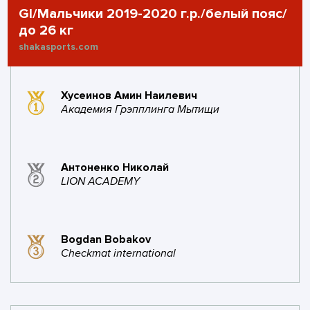
BJJ
баллов
побед
поражений
баллов
побед
GI/Мальчики 2019-2020 г.р./белый пояс/
до 26 кг
0
1
0
3
1
1
1
shakasports.com
золото
серебро
бронза
поражений
золото
серебро
бронза
#24
Marcelo Garcia
3
1
#19
combat gym
8
3
Хусеинов Амин Наилевич
Jiu-Jitsu
баллов
побед
баллов
побед
Академия Грэпплинга Мытищи
1
0
1
0
1
1
1
0
поражений
золото
серебро
бронза
поражений
золото
серебро
бронза
Антоненко Николай
LION ACADEMY
#20
Ахмат Хасавюрт
8
2
баллов
побед
Bogdan Bobakov
1
1
1
0
Checkmat international
поражений
золото
серебро
бронза
#21
Marcelo Garcia Jiu-
8
2
Jitsu
баллов
побед