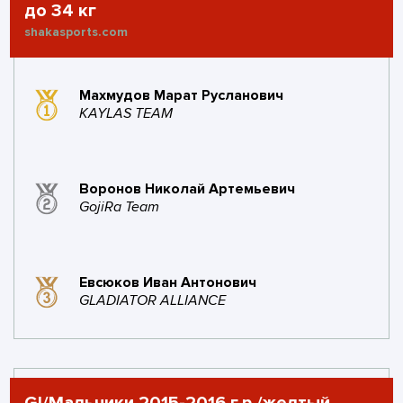
поражений
золото
серебро
бронза
до 34 кг
shakasports.com
#37
захват и бросок
3
1
баллов
побед
Махмудов Марат Русланович
1
KAYLAS TEAM
0
1
0
поражений
золото
серебро
бронза
#38
ШБИ Гасанов
3
1
Воронов Николай Артемьевич
баллов
побед
GojiRa Team
1
0
1
0
поражений
золото
серебро
бронза
Евсюков Иван Антонович
GLADIATOR ALLIANCE
#39
36 TEAM
3
1
баллов
побед
1
0
1
0
поражений
золото
серебро
бронза