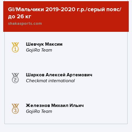
GI/Мальчики 2019-2020 г.р./серый пояс/
1
1
1
0
до 26 кг
поражений
золото
серебро
бронза
shakasports.com
#22
Top
7
3
1
Fight
баллов
побед
поражений
Шевчук Максим
GojiRa Team
1
0
1
золото
серебро
бронза
Шарков Алексей Артемович
#23
FSA
7
3
2
Checkmat international
баллов
побед
поражений
1
0
1
золото
серебро
бронза
Железнов Михаил Ильич
GojiRa Team
#24
ABDULAEV Team
6
2
баллов
побед