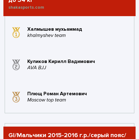
до 34 кг
поражений
золото
серебро
бронза
shakasports.com
#34
ZENIT TEAM
5
0
баллов
побед
Халмышев мухьаммад
khalmyshev team
3
0
1
1
поражений
золото
серебро
бронза
Куликов Кирилл Вадимович
#35
khalmyshev team
3
2
AVA BJJ
баллов
побед
1
0
1
0
Плющ Роман Артемович
поражений
золото
серебро
бронза
Moscow top team
#36
Evolve gym
3
1
баллов
побед
1
0
1
0
GI/Мальчики 2015-2016 г.р./серый пояс/