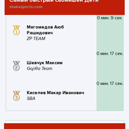
Самый быстрый сабмишен Дети
#11
Checkmat
10
3
shakasports.com
international
баллов
побед
#6
Titan
21
7
7
BJJ
баллов
побед
поражений
0 мин. 9 сек.
6
0
2
2
Магомедов Аюб
поражений
золото
серебро
бронза
3
2
0
Рашидович
золото
серебро
бронза
ZP TEAM
#12
Ronin fight club
8
3
баллов
побед
#7
Frota academy
18
5
0 мин. 17 сек.
баллов
побед
Шевчук Максим
1
1
1
0
GojiRa Team
поражений
золото
серебро
бронза
3
3
1
0
поражений
золото
серебро
бронза
0 мин. 17 сек.
#13
PARADIGMA
8
3
Киселев Макар Иванович
баллов
побед
#8
Клуб Единоборств
18
4
SBA
ARES
баллов
побед
1
1
1
0
поражений
золото
серебро
бронза
6
2
2
1
поражений
золото
серебро
бронза