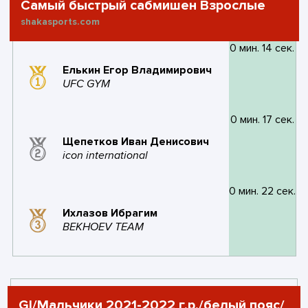
#14
FSA
8
3
1
Самый быстрый сабмишен Взрослые
баллов
побед
поражений
#9
Gracie Barra
15
7
shakasports.com
баллов
побед
0 мин. 14 сек.
1
1
0
золото
серебро
бронза
2
3
0
0
Елькин Егор Владимирович
поражений
золото
серебро
бронза
UFC GYM
#15
Ludus Odintsovo
8
1
баллов
побед
#10
МООО Союз
13
7
0 мин. 17 сек.
Боевых Искусств
баллов
побед
Щепетков Иван Денисович
1
1
1
0
icon international
поражений
золото
серебро
бронза
7
2
1
0
поражений
золото
серебро
бронза
0 мин. 22 сек.
#16
захват и бросок
6
0
Ихлазов Ибрагим
баллов
побед
#11
BJJ Top Team
13
5
BEKHOEV TEAM
баллов
побед
0
0
2
0
поражений
золото
серебро
бронза
1
2
1
0
поражений
золото
серебро
бронза
#17
GLADIATOR
6
0
GI/Мальчики 2021-2022 г.р./белый пояс/