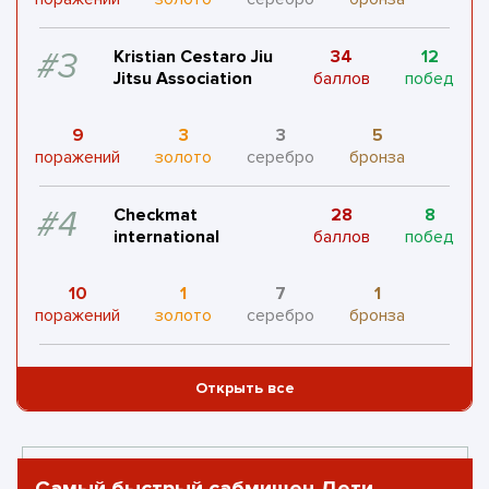
#8
icon international
13
2
баллов
побед
#3
Kristian Cestaro Jiu
34
12
Jitsu Association
баллов
побед
4
1
2
1
поражений
золото
серебро
бронза
9
3
3
5
поражений
золото
серебро
бронза
#9
BHJJ
12
4
4
баллов
побед
поражений
#4
Checkmat
28
8
international
баллов
побед
2
0
1
золото
серебро
бронза
10
1
7
1
поражений
золото
серебро
бронза
#10
LION ACADEMY
10
2
баллов
побед
#5
GojiRa Team
24
11
Открыть все
баллов
побед
2
1
1
1
поражений
золото
серебро
бронза
10
3
1
3
поражений
золото
серебро
бронза